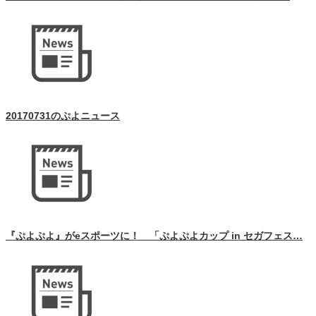
20170731のぷよニュース
『ぷよぷよ』がeスポーツに！ 「ぷよぷよカップ in セガフェス…