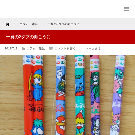
Home
コラム・雑記
一発の2ダブの向こうに
一発の2ダブの向こうに
2018/6/2
コラム・雑記
コメントを書く
へーょまは