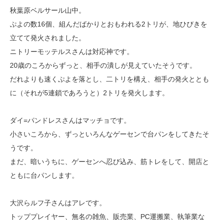
秋葉原ベルサール山中。
ぷよの数16個、組んだばかりとおもわれる2トリが、地ひびきを
立てて発火されました。
ニトリーモッテルスさんは対応神です。
20歳のころからずっと、相手の潰しが見えていたそうです。
だれよりも速くぷよを落とし、二トリを構え、相手の発火ととも
に（それが5連鎖であろうと）2トリを発火します。
ダイ=パンドレスさんはマッチョです。
小さいころから、ずっといろんなゲーセンで台パンをしてきたそ
うです。
まだ、暗いうちに、ゲーセンへ忍び込み、筋トレをして、開店と
ともに台パンします。
大沢らルフ子さんはアレです。
トッププレイヤー、無名の雑魚、販売業、PC運搬業、執筆業な